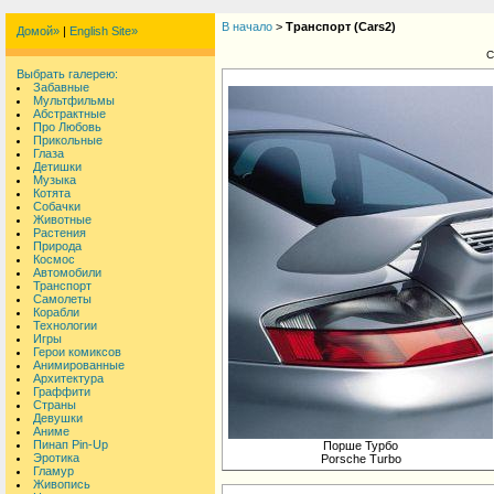
В начало
>
Транспорт (Cars2)
Домой»
|
English Site»
С
Выбрать галерею:
Забавные
Мультфильмы
Абстрактные
Про Любовь
Прикольные
Глаза
Детишки
Музыка
Котята
Собачки
Животные
Растения
Природа
Космос
Автомобили
Транспорт
Самолеты
Корабли
Технологии
Игры
Герои комиксов
Анимированные
Архитектура
Граффити
Страны
Девушки
Аниме
Пинап Pin-Up
Порше Турбо
Эротика
Porsche Turbo
Гламур
Живопись