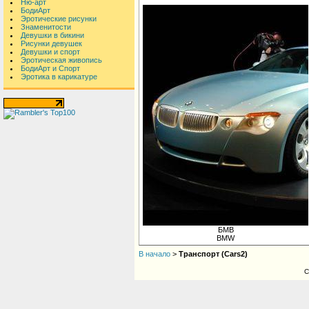
Ню-арт
БодиАрт
Эротические рисунки
Знаменитости
Девушки в бикини
Рисунки девушек
Девушки и спорт
Эротическая живопись
БодиАрт и Спорт
Эротика в карикатуре
БМВ
BMW
В начало
>
Транспорт (Cars2)
С