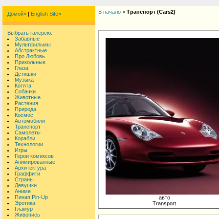
В начало
>
Транспорт (Cars2)
Домой»
|
English Site»
Выбрать галерею:
Забавные
Мультфильмы
Абстрактные
Про Любовь
Прикольные
Глаза
Детишки
Музыка
Котята
Собачки
Животные
Растения
Природа
Космос
Автомобили
Транспорт
Самолеты
Корабли
Технологии
Игры
Герои комиксов
Анимированные
Архитектура
Граффити
Страны
Девушки
Аниме
Пинап Pin-Up
авто
Эротика
Transport
Гламур
Живопись