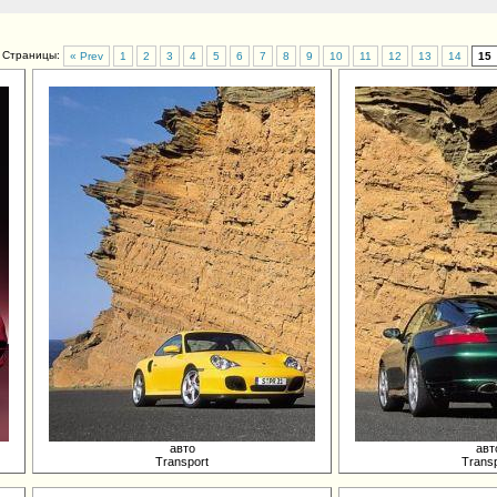
Страницы:
« Prev
1
2
3
4
5
6
7
8
9
10
11
12
13
14
15
авто
авт
Transport
Transp