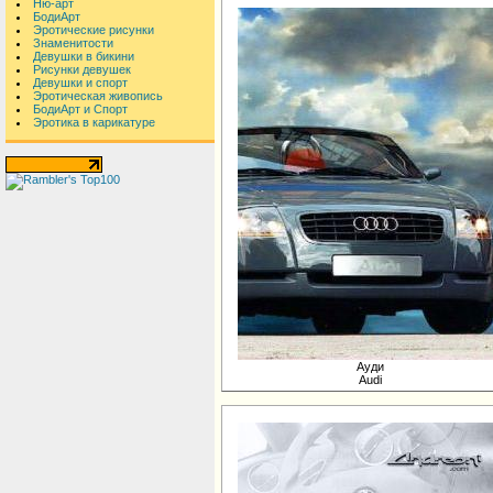
Ню-арт
БодиАрт
Эротические рисунки
Знаменитости
Девушки в бикини
Рисунки девушек
Девушки и спорт
Эротическая живопись
БодиАрт и Спорт
Эротика в карикатуре
Ауди
Audi