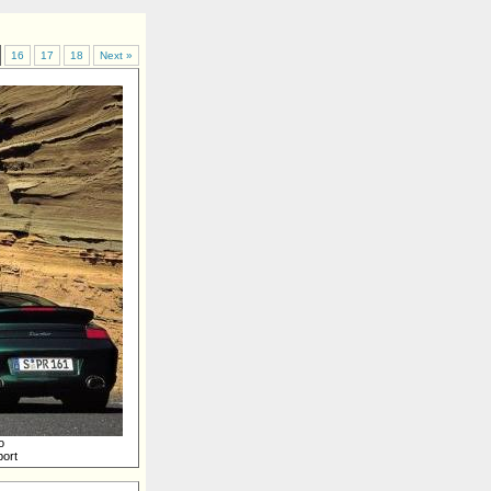
16
17
18
Next »
о
ort