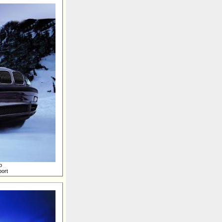
о
ort